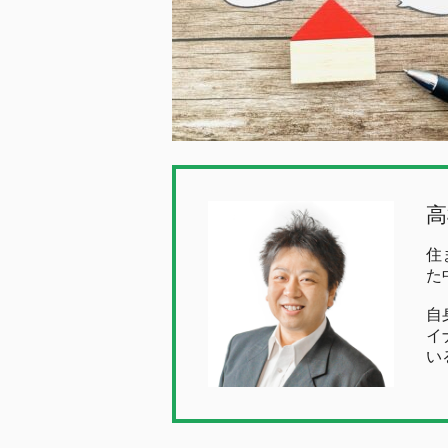
高
住
た
自
イ
い